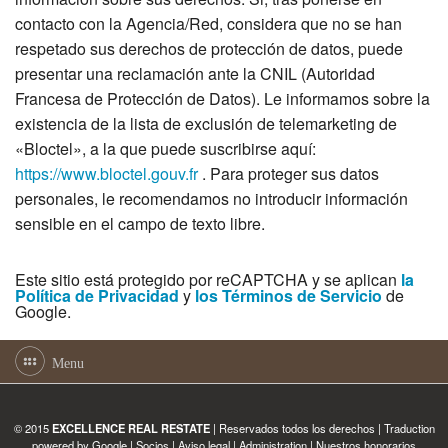
contacto con la Agencia/Red, considera que no se han
respetado sus derechos de protección de datos, puede
presentar una reclamación ante la CNIL (Autoridad
Francesa de Protección de Datos). Le informamos sobre la
existencia de la lista de exclusión de telemarketing de
«Bloctel», a la que puede suscribirse aquí:
https://www.bloctel.gouv.fr
. Para proteger sus datos
personales, le recomendamos no introducir información
sensible en el campo de texto libre.
Este sitio está protegido por reCAPTCHA y se aplican
la
Política de Privacidad
y
los Términos de Servicio
de
Google.
Menu
© 2015
EXCELLENCE REAL RESTATE
| Reservados todos los derechos | Traduction
powered by Google |
Socios
|
Aviso legal
|
Administration
|
Nuestros honorarios