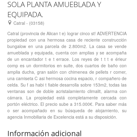
SOLA PLANTA AMUEBLADA Y
EQUIPADA.
Catral - (03158)
Catral (provincia de Alican t e) lograr cinco st! ADVERTENCIA
propiedad con una hermosa casa de reciente construcción
bungalow en una parcela de 2.800m2. La casa se vende
amueblada y equipada, cuenta con amplias y se acompaña
de un encantador t e t errace. Los reyes de t t t e érieur
comp es un dormitorios en suite, dos cuartos de baño con
amplia ducha, gran salón con chimenea de pellets r comer,
una camiseta C asi hermosa cocina espacio, r compañero de
celda. Su f as habi t fiable desarrolla sobre 153m2, todas las
ventanas son de doble acristalamiento climalit, alarma con
cámara. La propiedad está completamente cercada con
portón eléctrico. El precio sube a 315.000€. Para saber más
o ser acompañado en su búsqueda de alojamiento, su
agencia Inmobiliaria de Excelencia está a su disposición.
Información adicional