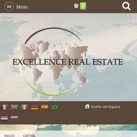
0
Menu
Dueño del Espacio
INICIO
CATRAL