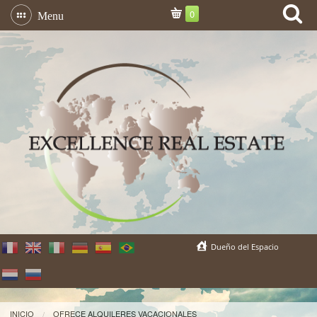
0
Menu
Dueño del Espacio
INICIO
OFRECE ALQUILERES VACACIONALES